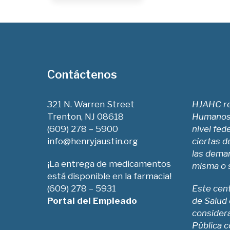
Contáctenos
321 N. Warren Street
HJAHC re
Trenton, NJ 08618
Humanos 
(609) 278 – 5900
nivel fed
info@henryjaustin.org
ciertas d
las deman
¡La entrega de medicamentos
misma o s
está disponible en la farmacia!
(609) 278 – 5931
Este cen
Portal del Empleado
de Salud 
consider
Pública c