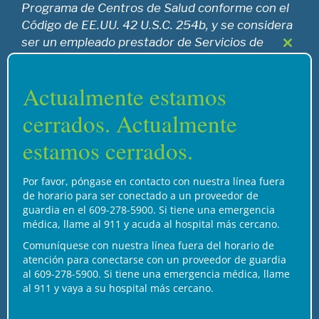
Programa de Centros de Salud conforme con el
Código de EE.UU. 42 U.S.C. 254b, y se considera
ser un empleado prestador de Servicios de
Cierre
Salud Pública conforme con el Código de EE.UU.
este
42 U.S.C. 233(g)-(n).
módul
Actualmente estamos
cerrados. Actualmente
Reconocimiento
estamos cerrados.
Por favor, póngase en contacto con nuestra línea fuera
de horario para ser conectado a un proveedor de
guardia en el 609-278-5900. Si tiene una emergencia
médica, llame al 911 y acuda al hospital más cercano.
Comuníquese con nuestra línea fuera del horario de
atención para conectarse con un proveedor de guardia
Inicio
Servicios
Carrera profesional
al 609-278-5900. Si tiene una emergencia médica, llame
Apoyo
Contáctenos
al 911 y vaya a su hospital más cercano.